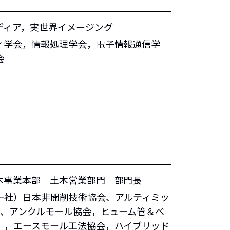
ディア，実世界イメージング
ィ学会，情報処理学会，電子情報通信学
会
木事業本部 土木営業部門 部門長
一社）日本非開削技術協会、アルティミッ
会、アンクルモール協会，ヒューム管＆ベ
），エースモール工法協会，ハイブリッド