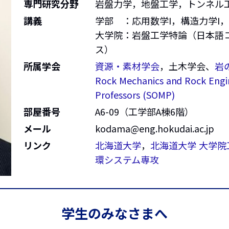
専門研究分野
岩盤力学，地盤工学，トンネル
講義
学部 ：応用数学I，構造力学I
大学院：岩盤工学特論（日本語コース）
ス）
所属学会
資源・素材学会
，土木学会、
岩
Rock Mechanics and Rock Engi
Professors (SOMP)
部屋番号
A6-09（工学部A棟6階）
メール
kodama@eng.hokudai.ac.jp
リンク
北海道大学
，
北海道大学 大学
環システム専攻
学生のみなさまへ