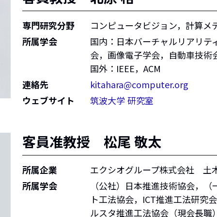
専門研究分野
コンピュータビジョン，計算メ
所属学会
国内：日本バーチャルリアリテ
会，画像電子学会，自動車技術
国外：IEEE，ACM
連絡先
kitahara@computer.org
ウェブサイト
筑波大学 研究室
客員准教授 松尾 敬太
所属企業
エクシオグループ株式会社 土
所属学会
（公社）日本推進技術協会，（
ト工法協会，ICT推進工法研究
ルスタ推進工法協会（現会長職